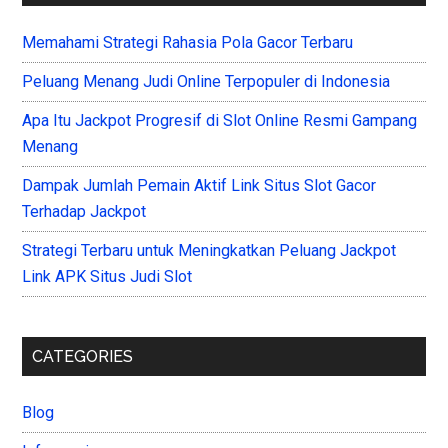
Memahami Strategi Rahasia Pola Gacor Terbaru
Peluang Menang Judi Online Terpopuler di Indonesia
Apa Itu Jackpot Progresif di Slot Online Resmi Gampang
Menang
Dampak Jumlah Pemain Aktif Link Situs Slot Gacor
Terhadap Jackpot
Strategi Terbaru untuk Meningkatkan Peluang Jackpot
Link APK Situs Judi Slot
CATEGORIES
Blog