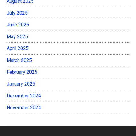
August 2025
July 2025
June 2025
May 2025
April 2025
March 2025
February 2025
January 2025
December 2024
November 2024