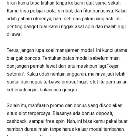
bikin kamu bisa latihan tanpa keluarin duit sama sekali.
Kamu bisa pelajari pola, simbol, dan fitur bonusnya. Kalau
udah paham ritmenya, baru deh gas pakai uang asli. Ini
penting banget biar kamu nggak asal spin dan malah rugi
di awal.
Terus, jangan lupa soal manajemen modal. Ini kunci utama
biar gak boncos. Tentukan batas modal sebelum main,
dan jangan pernah lewat dari situ meskipun lagi “kejar
setoran”. Kalau udah nentuin anggaran, mainnya jadi lebih
santai dan nggak terbawa emosi. Ingat, slot itu permainan
keberuntungan, bukan adu gengsi.
Selain itu, manfaatin promo dan bonus yang disediakan
situs slot terpercaya. Biasanya ada bonus deposit,
cashback, sampai free spin. Nah, ini bisa kamu pakai buat
nambah durasi main tanpa harus keluar modal tambahan.