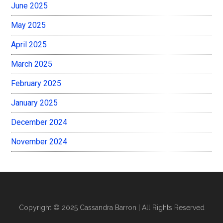
June 2025
May 2025
April 2025
March 2025
February 2025
January 2025
December 2024
November 2024
Copyright © 2025 Cassandra Barron | All Rights Reserved