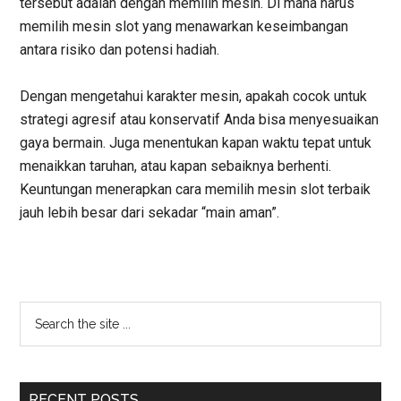
tersebut adalah dengan memilih mesin. Di mana harus
memilih mesin slot yang menawarkan keseimbangan
antara risiko dan potensi hadiah.
Dengan mengetahui karakter mesin, apakah cocok untuk
strategi agresif atau konservatif Anda bisa menyesuaikan
gaya bermain. Juga menentukan kapan waktu tepat untuk
menaikkan taruhan, atau kapan sebaiknya berhenti.
Keuntungan menerapkan cara memilih mesin slot terbaik
jauh lebih besar dari sekadar “main aman”.
Primary
Search
the
Sidebar
site
...
RECENT POSTS