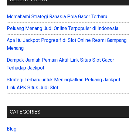
Memahami Strategi Rahasia Pola Gacor Terbaru
Peluang Menang Judi Online Terpopuler di Indonesia
Apa Itu Jackpot Progresif di Slot Online Resmi Gampang
Menang
Dampak Jumlah Pemain Aktif Link Situs Slot Gacor
Terhadap Jackpot
Strategi Terbaru untuk Meningkatkan Peluang Jackpot
Link APK Situs Judi Slot
CATEGORIES
Blog