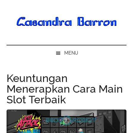
Skip
Skip
Skip
to
to
to
main
secondary
primary
content
menu
sidebar
Cassandra
Rahasia
menang
Barron
MENU
bermain
slot
online
Keuntungan
di
Menerapkan Cara Main
situs
terpercaya
Slot Terbaik
dan
resmi