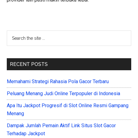
Primary
Search
the
Sidebar
site
...
RECENT POSTS
Memahami Strategi Rahasia Pola Gacor Terbaru
Peluang Menang Judi Online Terpopuler di Indonesia
Apa Itu Jackpot Progresif di Slot Online Resmi Gampang
Menang
Dampak Jumlah Pemain Aktif Link Situs Slot Gacor
Terhadap Jackpot