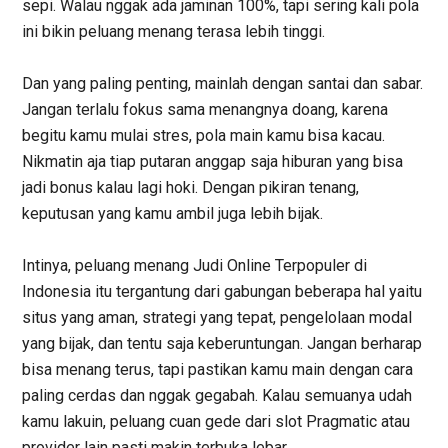
sepi. Walau nggak ada jaminan 100%, tapi sering kali pola
ini bikin peluang menang terasa lebih tinggi.
Dan yang paling penting, mainlah dengan santai dan sabar.
Jangan terlalu fokus sama menangnya doang, karena
begitu kamu mulai stres, pola main kamu bisa kacau.
Nikmatin aja tiap putaran anggap saja hiburan yang bisa
jadi bonus kalau lagi hoki. Dengan pikiran tenang,
keputusan yang kamu ambil juga lebih bijak.
Intinya, peluang menang Judi Online Terpopuler di
Indonesia itu tergantung dari gabungan beberapa hal yaitu
situs yang aman, strategi yang tepat, pengelolaan modal
yang bijak, dan tentu saja keberuntungan. Jangan berharap
bisa menang terus, tapi pastikan kamu main dengan cara
paling cerdas dan nggak gegabah. Kalau semuanya udah
kamu lakuin, peluang cuan gede dari slot Pragmatic atau
provider lain pasti makin terbuka lebar.