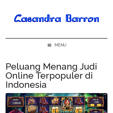
Skip
Skip
Skip
to
to
to
main
secondary
primary
content
menu
sidebar
Cassandra
Rahasia
menang
Barron
MENU
bermain
slot
online
Peluang Menang Judi
di
Online Terpopuler di
situs
terpercaya
Indonesia
dan
resmi