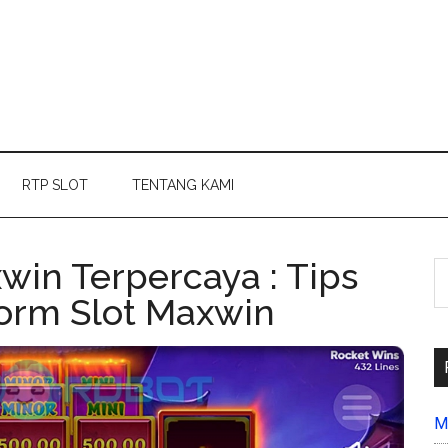
RTP SLOT
TENTANG KAMI
xwin Terpercaya : Tips
S
th
form Slot Maxwin
si
...
M